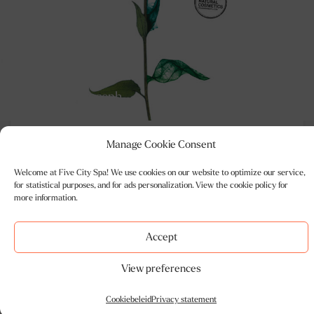
Team Dr. Joseph
Team Dr. Joseph produceert innovatieve en unieke producten, met een
Manage Cookie Consent
focus op zuiverheid, kwaliteit, duurzame biologische productie en
materialen (plus eerlijke arbeidsomstandigheden). Al sinds 1986 komen
Welcome at Five City Spa! We use cookies on our website to optimize our service,
hightech technieken, eeuwenoude volksgeneeskunde en natuurlijke
for statistical purposes, and for ads personalization. View the cookie policy for
cosmetica samen in deze gezichtsverzorgingslijn. De natuurlijke balans
more information.
van de huid wordt zo veel mogelijk gerespecteerd en deze wordt
verbonden met harmonieuze en synergetische producten. “Team” in de […]
BEKIJK PRODUCT
Accept
View preferences
Cookiebeleid
Privacy statement