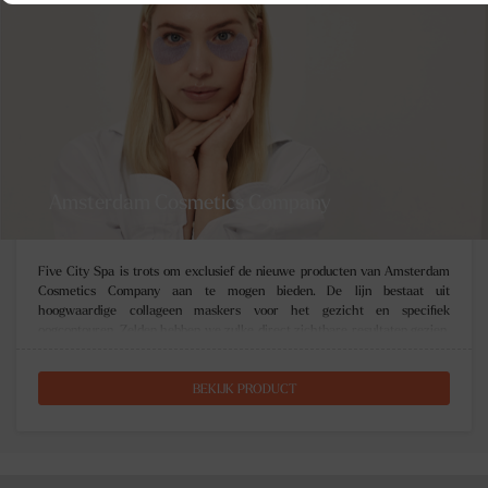
Amsterdam Cosmetics Company
Five City Spa is trots om exclusief de nieuwe producten van Amsterdam
Cosmetics Company aan te mogen bieden. De lijn bestaat uit
hoogwaardige collageen maskers voor het gezicht en specifiek
oogcontouren. Zelden hebben we zulke direct zichtbare resultaten gezien,
we zijn er razend enthousiast over! www.amsterdamcosmetics.com
BEKIJK PRODUCT