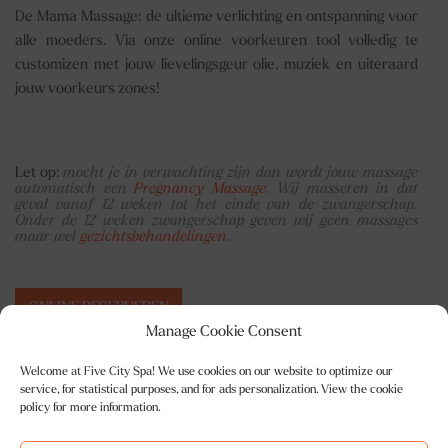
De
Mama Massage
: de ultieme verlichting en ontspanning voor
alle moeders. Via onze online voorkeuren tool volledig te
customizen met jouw lievelingsgeur olie, muziek en uiteraard
jouw voorkeurs zones!
Let op:
mocht je in verwachting zijn dan wordt jouw massage
automatisch een
Pregnancy Massage
. Wij masseren in dat
geval vanaf 12 weken tot het einde van de zwangerschap.
Onder de 12 weken zwangerschap geven wij geen massages
maar wel
gezichtsbehandelingen
.
ONLINE RESERVEREN
Manage Cookie Consent
Welcome at Five City Spa! We use cookies on our website to optimize our
service, for statistical purposes, and for ads personalization. View the cookie
policy for more information.
Openingstijden
Ma t/m za 10.00-22.00