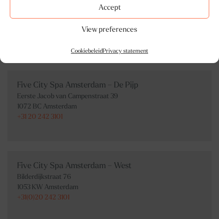
Accept
Zondag 10.00-19.00
View preferences
ONLINE RESERVEREN
Cookiebeleid
Privacy statement
Five City Spa Amsterdam – De Pijp
Eerste Jacob van Campenstraat 39
1072 BC Amsterdam
+31 20 242 3101
Five City Spa Amsterdam – West
Bilderdijkstraat 76
1053 KW Amsterdam
+31(0)20 242 3101