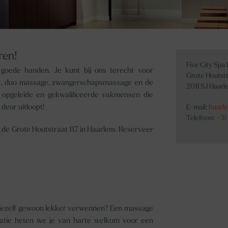
ren!
Five City Spa
goede handen. Je kunt bij ons terecht voor
Grote Houtstr
ge, duo massage, zwangerschapsmassage en de
2011 SJ Haarl
n opgeleide en gekwalificeerde vakmensen die
deur uitloopt!
E-mail:
haarl
Telefoon:
+31
p de
Grote Houtstraat 117
in
Haarlem
. Reserveer
l je jezelf gewoon lekker verwennen? Een massage
ocatie heten we je van harte welkom voor een