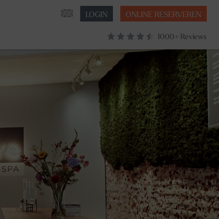
LOGIN
ONLINE
RESERVEREN
1000+ Reviews