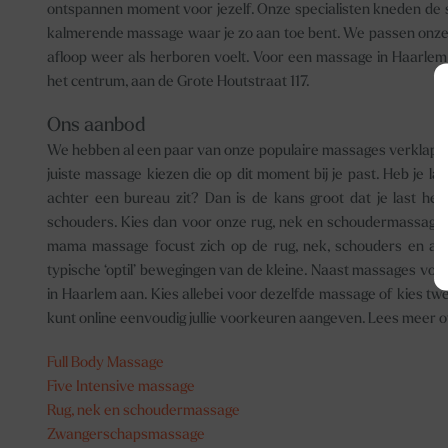
ontspannen moment voor jezelf. Onze specialisten kneden de st
kalmerende massage waar je zo aan toe bent. We passen onze ma
afloop weer als herboren voelt. Voor een massage in Haarlem h
het centrum, aan de Grote Houtstraat 117.
Ons aanbod
We hebben al een paar van onze populaire massages verklapt, m
juiste massage kiezen die op dit moment bij je past. Heb je la
achter een bureau zit? Dan is de kans groot dat je last heb
schouders. Kies dan voor onze
rug, nek en schoudermassage
mama massage
focust zich op de rug, nek, schouders en ar
typische ‘optil’ bewegingen van de kleine. Naast massages vo
in Haarlem aan. Kies allebei voor dezelfde massage of kies tw
kunt online eenvoudig jullie voorkeuren aangeven. Lees meer 
Full Body Massage
Five Intensive massage
Rug, nek en schoudermassage
Zwangerschapsmassage