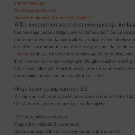
Mama massage
Duo massage Haarlem
Bindweefselmassage (voor het gezicht)
Wil je iemand verrassen met een massage in Haa
Een massage cadeau krijgen, wie wil dat nou niet? Een massage
dat moment wel een kan gebruiken. Of hij of zij een moeilijke tij
bevallen: zo’n moment voor jezelf zorgt ervoor dat je de 
voucher
cadeau en kies voor een massage of een bedrag naar ke
in te leveren in al onze vestigingen. De gift voucher wordt p
Extra leuk: elke gift voucher wordt met de hand beschreve
persoonlijke boodschap helemaal tot zijn recht!
Hoge beoordeling van een 9.2
We zijn enorm blij met onze Fivers en zij ook met ons! Five C
9.2. Wat onze gasten het prettigst vinden bij Five:
100% natuurlijke producten;
Opgeleid en vriendelijk personeel;
Ruime openingstijden (elke dag geopend, ook ’s avonds!);